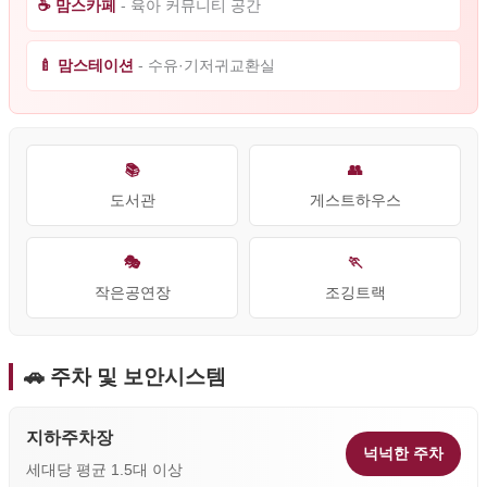
☕ 맘스카페
- 육아 커뮤니티 공간
🍼 맘스테이션
- 수유·기저귀교환실
📚
👥
도서관
게스트하우스
🎭
🏃
작은공연장
조깅트랙
🚗 주차 및 보안시스템
지하주차장
넉넉한 주차
세대당 평균 1.5대 이상