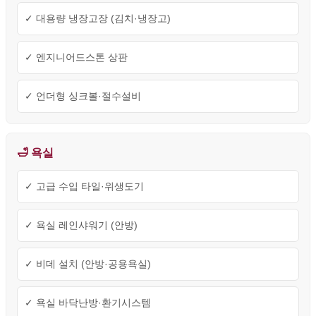
✓ 대용량 냉장고장 (김치·냉장고)
✓ 엔지니어드스톤 상판
✓ 언더형 싱크볼·절수설비
🛁 욕실
✓ 고급 수입 타일·위생도기
✓ 욕실 레인샤워기 (안방)
✓ 비데 설치 (안방·공용욕실)
✓ 욕실 바닥난방·환기시스템