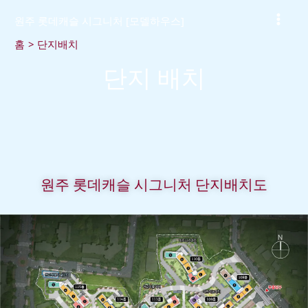
콘
원주 롯데캐슬 시그니처 [모델하우스]
텐
츠
홈
단지배치
로
단지 배치
건
너
뛰
기
원주 롯데캐슬 시그니처 단지배치도