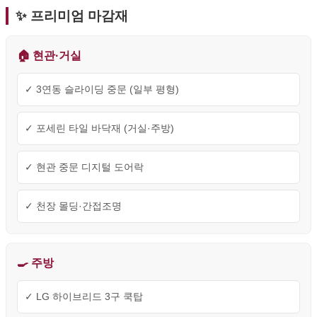
✨ 프리미엄 마감재
🏠 현관·거실
✓ 3연동 슬라이딩 중문 (일부 평형)
✓ 포세린 타일 바닥재 (거실·주방)
✓ 현관 중문 디지털 도어락
✓ 천장 몰딩·간접조명
🍳 주방
✓ LG 하이브리드 3구 쿡탑